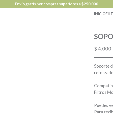
Envío gratis por compras superiores a $250.000
INICIO
FIL
SOPO
$
4.000
Soporte d
reforzad
Compatibl
Filtros M
Puedes ve
Para reci