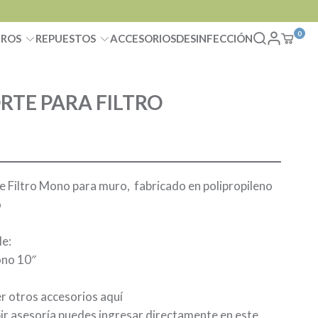
0
TROS
REPUESTOS
ACCESORIOS
DESINFECCIÓN
RTE PARA FILTRO
e Filtro Mono para muro, fabricado en polipropileno
o
e:
ono 10″
r otros accesorios
aquí
bir asesoría puedes ingresar directamente en este