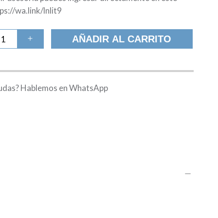
ps://wa.link/lnlit9
porte
AÑADIR AL CARRITO
ra
ltro
ntidad
dudas? Hablemos en WhatsApp