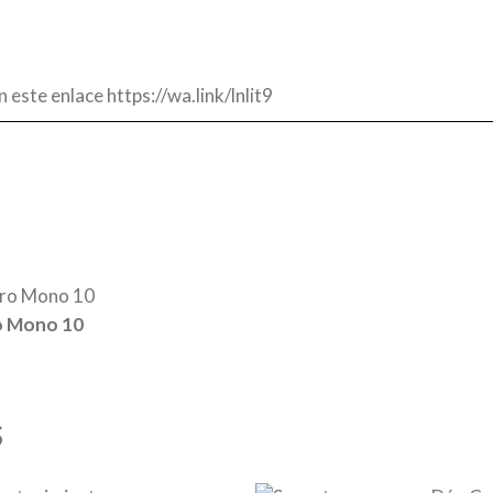
n este enlace
https://wa.link/lnlit9
ro Mono 10
s