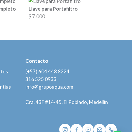
mpleto
Llave para Portafiltro
$
7.000
Contacto
atos
(+57) 604 448 8224
316 525 0933
ntías
info@grupoaqua.com
Cra. 43F #14-45, El Poblado, Medellín