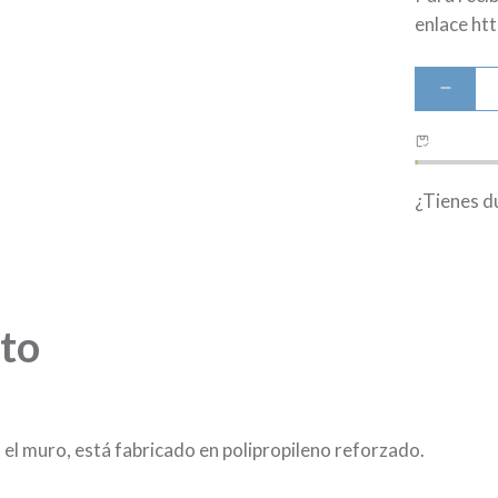
enlace
htt
So
pa
Fi
ca
¿Tienes 
to
a el muro, está fabricado en polipropileno reforzado.