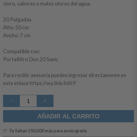
cloro, sabores y malos olores del agua.
20 Pulgadas
Alto: 50 cm
Ancho: 7 cm
Compatible con:
Portafiltro Duo 20 Sanic
Para recibir asesoría puedes ingresar directamente en
este enlace
https://wa.link/lnlit9
Cartucho
Carbón
Activado
20
AÑADIR AL CARRITO
x
10µ
cantidad
Te faltan 250,000 más para envío gratis