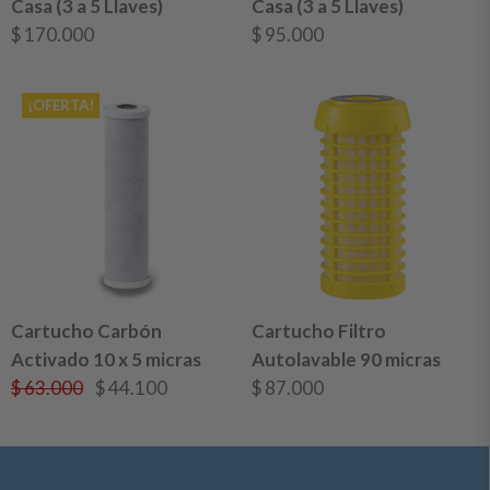
Casa (3 a 5 Llaves)
Casa (3 a 5 Llaves)
$
170.000
$
95.000
¡OFERTA!
Cartucho Carbón
Cartucho Filtro
Activado 10 x 5 micras
Autolavable 90 micras
El
El
$
63.000
$
44.100
$
87.000
precio
precio
original
actual
era:
es: