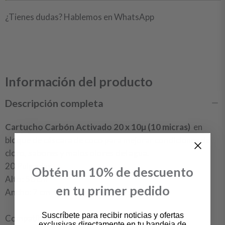
¿Tienes dudas? Hablemos en WhatsApp
Información del producto
Descripción completa
Cartucho Carbón Activado 20 x 10µ (10 micras)
en
bloque de cáscara de coco para mejorar condiciones de
cloro, sabores y malos olores del agua.
20 Pulgadas
Obtén un 10% de descuento
Alto: 50 cm
en tu primer pedido
Ancho: 7 cm
Suscríbete para recibir noticias y ofertas
Compatible con:
exclusivas directamente en tu bandeja de